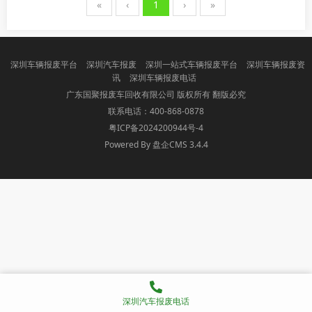
«
‹
1
›
»
深圳车辆报废平台
深圳汽车报废
深圳一站式车辆报废平台
深圳车辆报废资
讯
深圳车辆报废电话
广东国聚报废车回收有限公司 版权所有 翻版必究
联系电话：400-868-0878
粤ICP备2024200944号-4
Powered By 盘企CMS 3.4.4
盘企CMS
深圳汽车报废电话