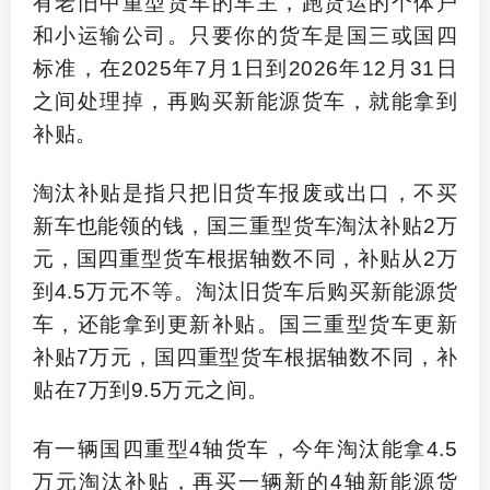
有老旧中重型货车的车主，跑货运的个体户
和小运输公司。只要你的货车是国三或国四
标准，在
2025
年
7
月
1
日到
2026
年
12
月
31
日
之间处理掉，再购买新能源货车，就能拿到
补贴。
淘汰补贴是指只把旧货车报废或出口，不买
新车也能领的钱，国三重型货车淘汰补贴
2
万
元，国四重型货车根据轴数不同，补贴从
2
万
到
4.5
万元不等。淘汰旧货车后购买新能源货
车，还能拿到更新补贴。国三重型货车更新
补贴
7
万元，国四重型货车根据轴数不同，补
贴在
7
万到
9.5
万元之间。
有一辆国四重型
4
轴货车，今年淘汰能拿
4.5
万元淘汰补贴，再买一辆新的
4
轴新能源货