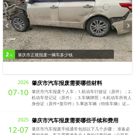
2
肇庆市正规报废一辆车多少钱
/6
2026
肇庆市汽车报废需要哪些材料
07-10
肇庆市汽车报废个人车：1.机动车行驶证（原件）；2.
机动车登记证（原件）；3.车辆牌照；4.机动车所有人
身份证（原件+复印件）5.事故车辆（特殊车辆）证明
材料。肇庆市汽车报废公司车：1.机动车行驶证（原
件）；2.机动车登记证（原件）；3.车辆牌照；4.加盖
2025
肇庆市汽车报废需要哪些手续和费用
公章的营业执照（复印件）。
12-07
肇庆市汽车报废手续通常包括以下几个步骤： 准备必
要的文件。车主需要准备个人身份证复印件（公司车