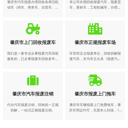
肇庆市汽车报废办理回收各类旧机
本公司长期回收报废汽车，报废货
动车（轿车、商务车、吉普车、面
车，黄标车，工程机械等，办理本
包车、货车、大巴中巴、工程用车
地，异地车辆报废注销业务。​ 动车
等，久停、残旧、碰撞变形、到期
所有人应当在报废期满前将机动车
报废均可，数量不限);高效全面快速
交售给机动车回收企业，由机动车
一站式办理各类机动车报废注销业
回收企业将报废的机动车登记证
务。
书、号牌、行驶证交公安机关交通
管理部门注销。机动车所有人逾期
肇庆市上门回收报废车
肇庆市正规报废车场
不办理注销登记的，公安机关交通
管理部门应当公告该机动车登记证
我们是一家专业从事报废汽车回收
车管所定点报废单位，回收拆解报
书、号牌、行驶证作废。 报废电
服务的，已从事报废车回收多年。
废汽车，并为车主出具《报废汽车
话：4008-565-122
得到了广大客户的一致。我们常年
回收证明》，代办理报废汽车注销
收购各种报废车，报废车回收、报
手续，拆解后的“五大总成”和废铁按
废汽车回收、回收报废车、报废车
规定销售给有资质的流通企业，可
收购、报废车处理、收购报废汽
利用的报废汽车回用件在销售时标
车，办理各类报废车手续
明“报废汽车回用件”
肇庆市汽车报废注销
肇庆市报废上门拖车
代办汽车报废注销，回收统一正规
肇庆市车辆报废上门免费拖车，肇
拆解，一站式正规报废注销。
庆市周边均可，无需本人到场，15
个工作日办好报废。